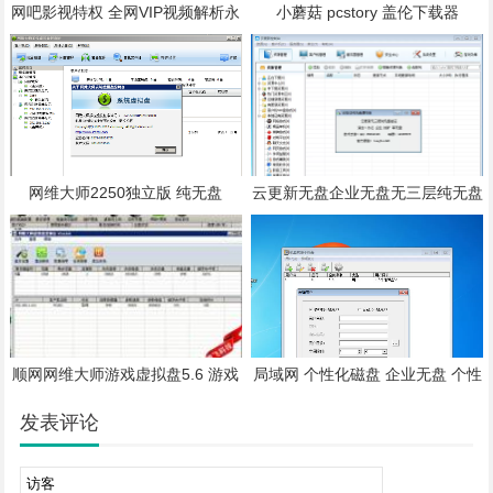
网吧影视特权 全网VIP视频解析永
小蘑菇 pcstory 盖伦下载器
久免费版
网维大师2250独立版 纯无盘
云更新无盘企业无盘无三层纯无盘
验证
顺网网维大师游戏虚拟盘5.6 游戏
局域网 个性化磁盘 企业无盘 个性
虚拟盘
桌面 重启不还原 个人U盘
发表评论