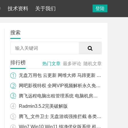
件
技术资料
关于我们
登陆
搜索
排行榜
热门文章
最多评论
随机文章
无盘万用包 云更新 网维大师 马蹄更新 易乐游 WIN10 WIN11万用包
网吧影视特权 全网VIP视频解析永久免费版
腾飞远程电脑出租管理系统 电脑机房管理 计时 计费 监控 用户管理软件
Radmin3.5.2完美破解版
腾飞_文件卫士 无盘游戏强推拦截 各类无盘 游戏强推拦截 无盘游戏文件拦截
Win7 Win10 Win11 纯净优化版系统 机房专用系统