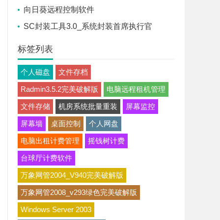
向日葵远程控制软件
SC封装工具3.0_系统封装首席执行官
标签列表
个人磁盘
文件存档
Radmin3.5.2完美破解版
电脑远程租机管理
文件存储
机房系统批量重装
屏幕监控
屏幕墙
桌面控制
个人网盘
电脑出租计费管理
摇钱树计费
台球厅计费软件
万象网管2004_V940完美破解版
万象网管2008_v293绿色完美破解版
Windows Server 2003