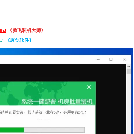
lh2
《腾飞装机大师》
0w
《原创软件》