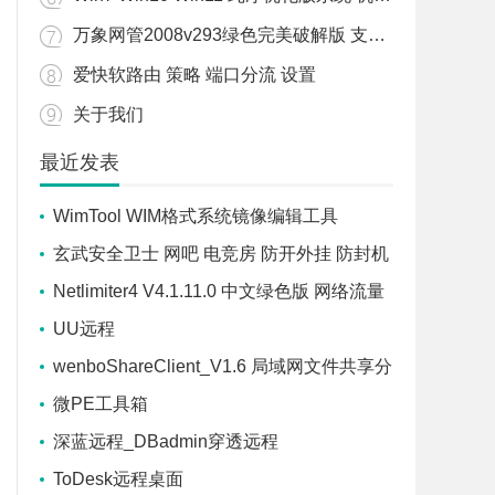
万象网管2008v293绿色完美破解版 支持WIN7/WIN10/WIN11
爱快软路由 策略 端口分流 设置
关于我们
最近发表
WimTool WIM格式系统镜像编辑工具
玄武安全卫士 网吧 电竞房 防开外挂 防封机
器码 防盗号 防御软件
Netlimiter4 V4.1.11.0 中文绿色版 网络流量
控制软件
UU远程
wenboShareClient_V1.6 局域网文件共享分
享工具
微PE工具箱
深蓝远程_DBadmin穿透远程
ToDesk远程桌面