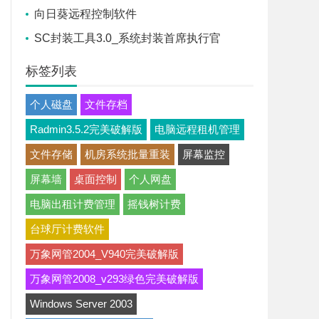
向日葵远程控制软件
SC封装工具3.0_系统封装首席执行官
标签列表
个人磁盘
文件存档
Radmin3.5.2完美破解版
电脑远程租机管理
文件存储
机房系统批量重装
屏幕监控
屏幕墙
桌面控制
个人网盘
电脑出租计费管理
摇钱树计费
台球厅计费软件
万象网管2004_V940完美破解版
万象网管2008_v293绿色完美破解版
Windows Server 2003