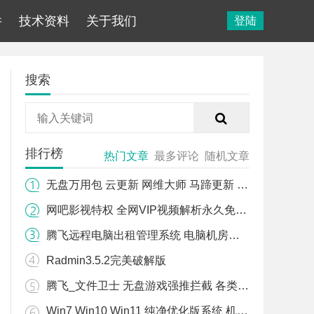
件
技术资料
关于我们
登陆
搜索
排行榜
热门文章
最多评论
随机文章
无盘万用包 云更新 网维大师 马蹄更新 易乐游 WIN10 WIN11万用包
网吧影视特权 全网VIP视频解析永久免费版
腾飞远程电脑出租管理系统 电脑机房管理 计时 计费 监控 用户管理软件
Radmin3.5.2完美破解版
腾飞_文件卫士 无盘游戏强推拦截 各类无盘 游戏强推拦截 无盘游戏文件拦截
Win7 Win10 Win11 纯净优化版系统 机房专用系统