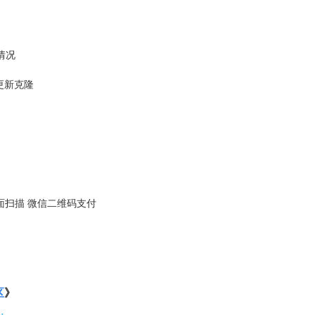
情况
更新克隆
 或帮助里面扫描 微信二维码支付
区
》