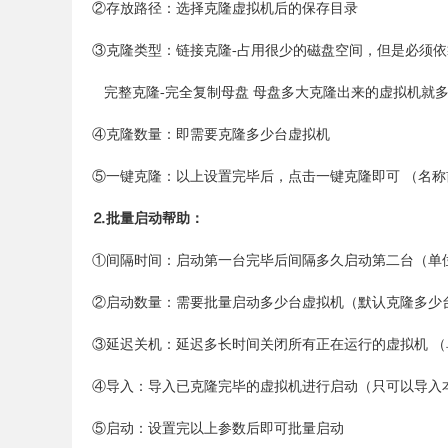
②存放路径：选择克隆虚拟机后的保存目录
③克隆类型：链接克隆-占用很少的磁盘空间，但是必须
完整克隆-完全复制母盘 母盘多大克隆出来的虚拟机就
④克隆数量：即需要克隆多少台虚拟机
⑤一键克隆：以上设置完毕后，点击一键克隆即可 （名称
⒉批量启动帮助：
①间隔时间：启动第一台完毕后间隔多久启动第二台（单
②启动数量：需要批量启动多少台虚拟机（默认克隆多少
③延迟关机：延迟多长时间关闭所有正在运行的虚拟机 （单
④导入：导入已克隆完毕的虚拟机进行启动（只可以导入
⑤启动：设置完以上参数后即可批量启动