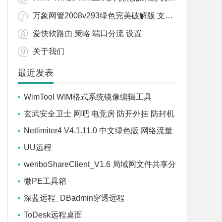
万象网管2008v293绿色完美破解版 支持WIN7/WIN10/WIN11
爱快软路由 策略 端口分流 设置
关于我们
最近发表
WimTool WIM格式系统镜像编辑工具
玄武安全卫士 网吧 电竞房 防开外挂 防封机
器码 防盗号 防御软件
Netlimiter4 V4.1.11.0 中文绿色版 网络流量
控制软件
UU远程
wenboShareClient_V1.6 局域网文件共享分
享工具
微PE工具箱
深蓝远程_DBadmin穿透远程
ToDesk远程桌面