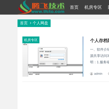
首页
机房专区
首页
个人网盘
机房专区
个人存档
一、软件介
源共享访问
明：1.服务
admin