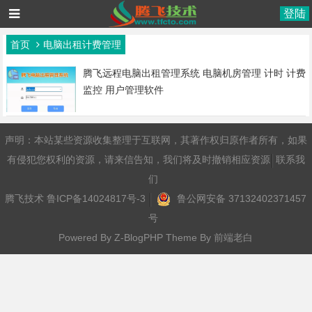
登陆
首页
电脑出租计费管理
腾飞远程电脑出租管理系统 电脑机房管理 计时 计费
监控 用户管理软件
声明：本站某些资源收集整理于互联网，其著作权归原作者所有，如果
有侵犯您权利的资源，请来信告知，我们将及时撤销相应资源
联系我
们
腾飞技术
鲁ICP备14024817号-3
鲁公网安备 37132402371457
号
Powered By
Z-BlogPHP
Theme By
前端老白