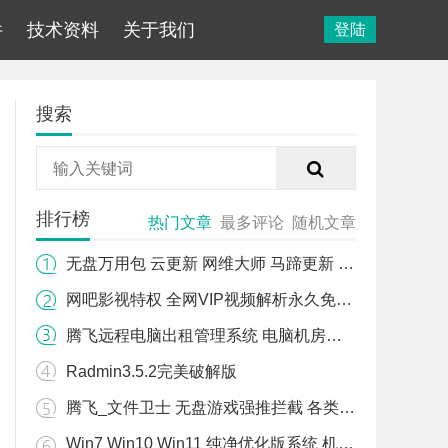
件
技术资料
关于我们
登陆
搜索
排行榜
热门文章
最多评论
随机文章
无盘万用包 云更新 网维大师 马蹄更新 易乐游 WIN10 WIN11万用包
网吧影视特权 全网VIP视频解析永久免费版
腾飞远程电脑出租管理系统 电脑机房管理 计时 计费 监控 用户管理软件
Radmin3.5.2完美破解版
腾飞_文件卫士 无盘游戏强推拦截 各类无盘 游戏强推拦截 无盘游戏文件拦截
Win7 Win10 Win11 纯净优化版系统 机房专用系统