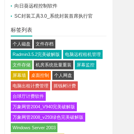
向日葵远程控制软件
SC封装工具3.0_系统封装首席执行官
标签列表
个人磁盘
文件存档
Radmin3.5.2完美破解版
电脑远程租机管理
文件存储
机房系统批量重装
屏幕监控
屏幕墙
桌面控制
个人网盘
电脑出租计费管理
摇钱树计费
台球厅计费软件
万象网管2004_V940完美破解版
万象网管2008_v293绿色完美破解版
Windows Server 2003