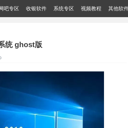
网吧专区
收银软件
系统专区
视频教程
其他软
器系统 ghost版
0