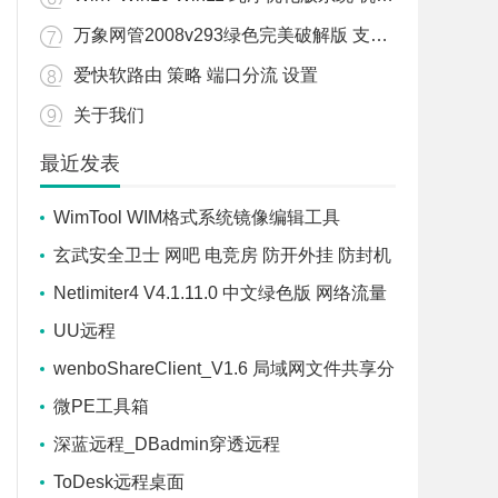
万象网管2008v293绿色完美破解版 支持WIN7/WIN10/WIN11
爱快软路由 策略 端口分流 设置
关于我们
最近发表
WimTool WIM格式系统镜像编辑工具
玄武安全卫士 网吧 电竞房 防开外挂 防封机
器码 防盗号 防御软件
Netlimiter4 V4.1.11.0 中文绿色版 网络流量
控制软件
UU远程
wenboShareClient_V1.6 局域网文件共享分
享工具
微PE工具箱
深蓝远程_DBadmin穿透远程
ToDesk远程桌面